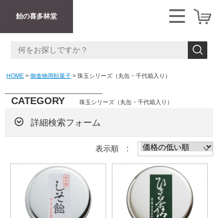
飴の喜多林堂
HOME
御進物用飴菓子
珠玉シリーズ（丸缶・千代箱入り）
CATEGORY
珠玉シリーズ（丸缶・千代箱入り）
詳細検索フォーム
表示順 :