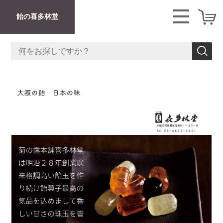
飴の喜多林堂