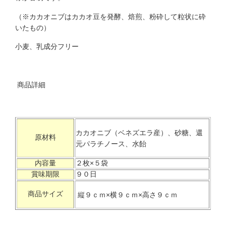
（※カカオニブはカカオ豆を発酵、焙煎、粉砕して粒状に砕
いたもの）
小麦、乳成分フリー
商品詳細
カカオニブ（ベネズエラ産）、砂糖、還
原材料
元パラチノース、水飴
内容量
２枚×５袋
賞味期限
９０日
商品サイズ
縦９ｃｍ×横９ｃｍ×高さ９ｃｍ