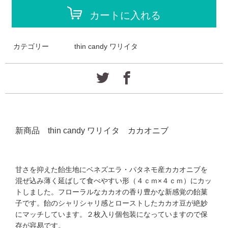
カートに入れる
カテゴリー
thin candy ワリイタ
新商品 thin candy ワリイタ カカオニブ
甘さを抑えた飴生地にベネズエラ・パタネモ産カカオニブを
混ぜ込み薄く延ばして食べやすい形（４ｃｍ×４ｃｍ）にカッ
トしました。フローラルなカカオの香り豊かな新感覚の飴菓
子です。飴のシャリシャリ感とローストしたカカオ豆が絶妙
にマッチしています。２枚入り個包装になっていますので保
存が容易です。