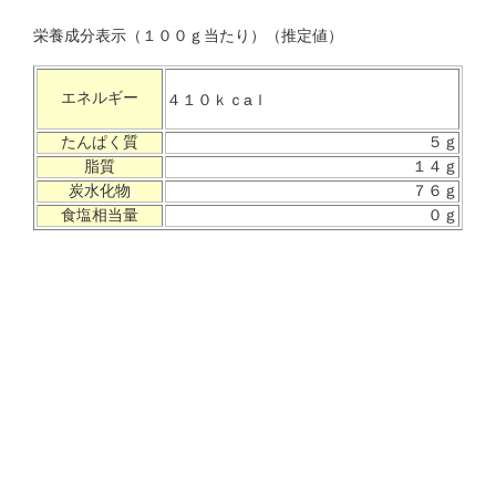
栄養成分表示（１００ｇ当たり）（推定値）
エネルギー
４１０ｋｃaｌ
たんぱく質
５ｇ
脂質
１４ｇ
炭水化物
７６ｇ
食塩相当量
０ｇ